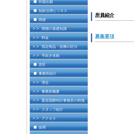
外国出願
知財活用ビジネス
所員紹介
商標
商標の基礎知識
募集要項
料金
指定商品・役務の区分
手続き依頼
意匠
事務所紹介
理念
事務所概要
栗原国際特許事務所の特徴
スタッフ紹介
アクセス
採用