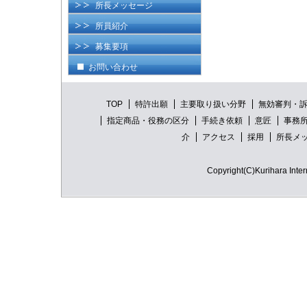
所長メッセージ
所員紹介
募集要項
お問い合わせ
TOP
特許出願
主要取り扱い分野
無効審判・
指定商品・役務の区分
手続き依頼
意匠
事務
介
アクセス
採用
所長メ
Copyright(C)Kurihara Intern