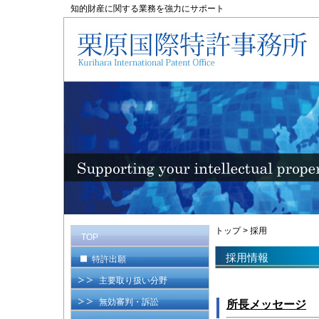
知的財産に関する業務を強力にサポート
トップ
>
採用
TOP
採用情報
特許出願
主要取り扱い分野
無効審判・訴訟
所長メッセージ