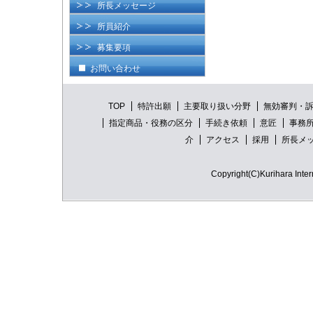
所長メッセージ
所員紹介
募集要項
お問い合わせ
TOP
特許出願
主要取り扱い分野
無効審判・
指定商品・役務の区分
手続き依頼
意匠
事務
介
アクセス
採用
所長メ
Copyright(C)Kurihara Intern