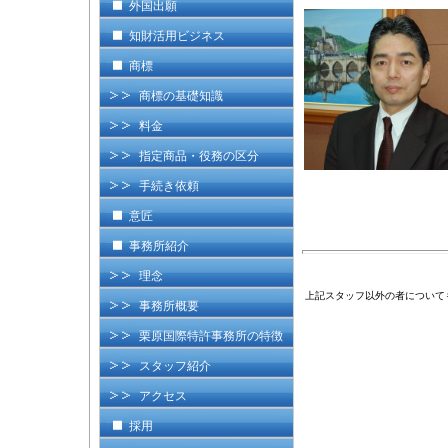
外国出願
知財活用ビジネス
商標
商標の基礎知識
料金
指定商品・役務の区分
手続き依頼
意匠
事務所紹介
理念
上記スタッフ以外の者について
事務所概要
栗原国際特許事務所の特徴
スタッフ紹介
アクセス
採用