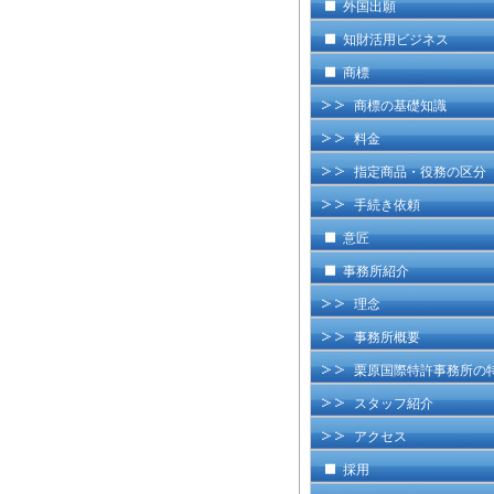
外国出願
知財活用ビジネス
商標
商標の基礎知識
料金
指定商品・役務の区分
手続き依頼
意匠
事務所紹介
理念
事務所概要
栗原国際特許事務所の
スタッフ紹介
アクセス
採用