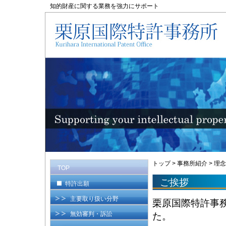
知的財産に関する業務を強力にサポート
トップ
>
事務所紹介
>
理念
TOP
ご挨拶
特許出願
主要取り扱い分野
栗原国際特許事
無効審判・訴訟
た。