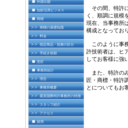
外国出願
その間、特許に
知財活用ビジネス
く、順調に規模
商標
現在、当事務所
商標の基礎知識
構成となってお
料金
このように事務
指定商品・役務の区分
許技術者は、ヒ
手続き依頼
してお客様に強
意匠
事務所紹介
また、特許のみ
理念
匠・商標・特許
とについてもお
事務所概要
栗原国際特許事務所の特徴
スタッフ紹介
アクセス
採用