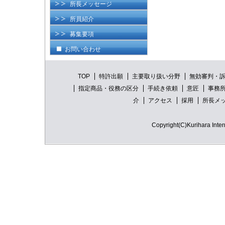
所長メッセージ
所員紹介
募集要項
お問い合わせ
TOP
特許出願
主要取り扱い分野
無効審判・
指定商品・役務の区分
手続き依頼
意匠
事務
介
アクセス
採用
所長メ
Copyright(C)Kurihara Intern