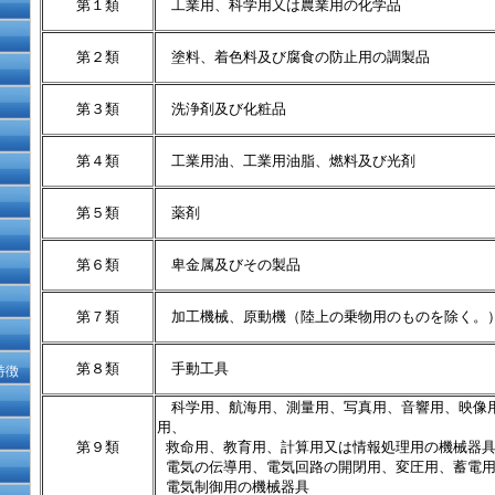
第１類
工業用、科学用又は農業用の化学品
第２類
塗料、着色料及び腐食の防止用の調製品
第３類
洗浄剤及び化粧品
第４類
工業用油、工業用油脂、燃料及び光剤
第５類
薬剤
第６類
卑金属及びその製品
第７類
加工機械、原動機（陸上の乗物用のものを除く。
第８類
手動工具
特徴
科学用、航海用、測量用、写真用、音響用、映像
用、
第９類
救命用、教育用、計算用又は情報処理用の機械器具
電気の伝導用、電気回路の開閉用、変圧用、蓄電用
電気制御用の機械器具