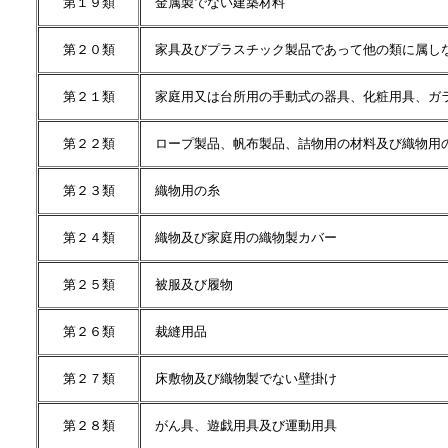
第１９類
金属製でない建築材料
第２０類
家具及びプラスチック製品であって他の類に属し
第２１類
家庭用又は台所用の手動式の器具、化粧用具、ガ
第２２類
ロープ製品、帆布製品、詰物用の材料及び織物用
第２３類
織物用の糸
第２４類
織物及び家庭用の織物製カバー
第２５類
被服及び履物
第２６類
裁縫用品
第２７類
床敷物及び織物製でない壁掛け
第２８類
がん具、遊戯用具及び運動用具