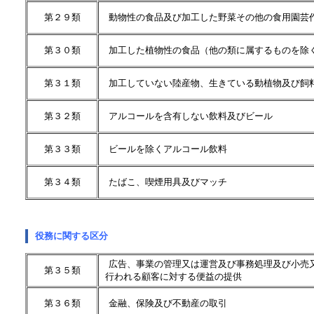
第２９類
動物性の食品及び加工した野菜その他の食用園芸
第３０類
加工した植物性の食品（他の類に属するものを除
第３１類
加工していない陸産物、生きている動植物及び飼
第３２類
アルコールを含有しない飲料及びビール
第３３類
ビールを除くアルコール飲料
第３４類
たばこ、喫煙用具及びマッチ
役務に関する区分
広告、事業の管理又は運営及び事務処理及び小売
第３５類
行われる顧客に対する便益の提供
第３６類
金融、保険及び不動産の取引