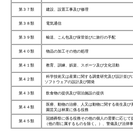
第３７類
建設、設置工事及び修理
第３８類
電気通信
第３９類
輸送、こん包及び保管並びに旅行の手配
第４０類
物品の加工その他の処理
第４１類
教育、訓練、娯楽、スポーツ及び文化活動
科学技術又は産業に関する調査研究及び設計並び
第４２類
ソフトウェアの設計及び開発
第４３類
飲食物の提供及び宿泊施設の提供
医療、動物の治療、人又は動物に関する衛生及び
第４４類
園芸又は林業に係る役務
冠婚葬祭に係る役務その他の個人の需要に応じて
第４５類
（他の類に属するものを除く。）、警備及び法律