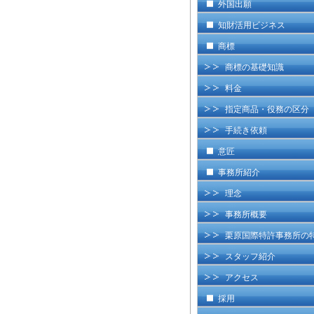
外国出願
知財活用ビジネス
商標
商標の基礎知識
料金
指定商品・役務の区分
手続き依頼
意匠
事務所紹介
理念
事務所概要
栗原国際特許事務所の
スタッフ紹介
アクセス
採用