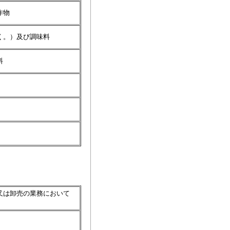
作物
く。）及び調味料
料
又は卸売の業務において