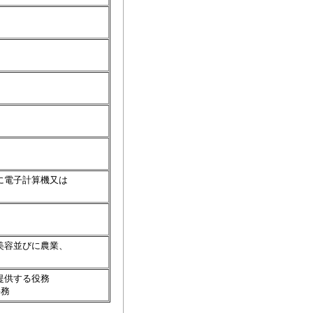
に電子計算機又は
美容並びに農業、
提供する役務
事務