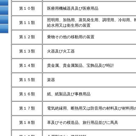
第１０類
医療用機械器具及び医療用品
照明用、加熱用、蒸気発生用、調理用、冷却用、
第１１類
給水用又は衛生用の装置
第１２類
乗物その他の移動用の装置
第１３類
火器及び火工器
第１４類
貴金属、貴金属製品、宝飾品及び時計
第１５類
楽器
第１６類
紙、紙製品及び事務用品
第１７類
電気絶縁用、断熱用又は防音用の材料及び材料用
第１８類
革及びその模造品、旅行用品並びに馬具