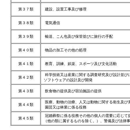
第３７類
建設、設置工事及び修理
第３８類
電気通信
第３９類
輸送、こん包及び保管並びに旅行の手配
第４０類
物品の加工その他の処理
第４１類
教育、訓練、娯楽、スポーツ及び文化活動
科学技術又は産業に関する調査研究及び設計並び
第４２類
ソフトウェアの設計及び開発
第４３類
飲食物の提供及び宿泊施設の提供
医療、動物の治療、人又は動物に関する衛生及び
第４４類
園芸又は林業に係る役務
冠婚葬祭に係る役務その他の個人の需要に応じて
第４５類
（他の類に属するものを除く。）、警備及び法律