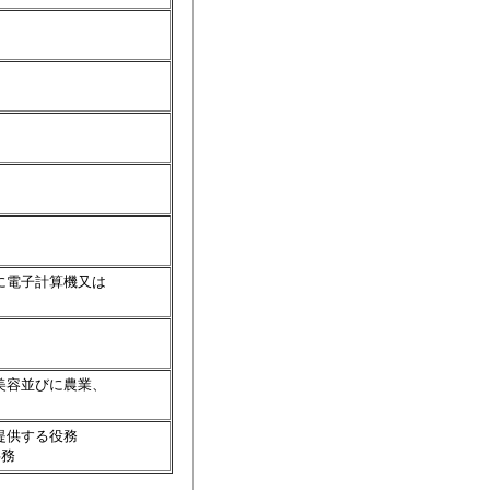
に電子計算機又は
美容並びに農業、
提供する役務
事務