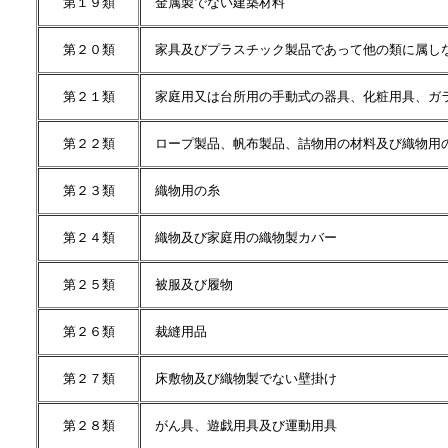
第１９類
金属製でない建築材料
第２０類
家具及びプラスチック製品であって他の類に属し
第２１類
家庭用又は台所用の手動式の器具、化粧用具、ガ
第２２類
ロープ製品、帆布製品、詰物用の材料及び織物用
第２３類
織物用の糸
第２４類
織物及び家庭用の織物製カバー
第２５類
被服及び履物
第２６類
裁縫用品
第２７類
床敷物及び織物製でない壁掛け
第２８類
がん具、遊戯用具及び運動用具