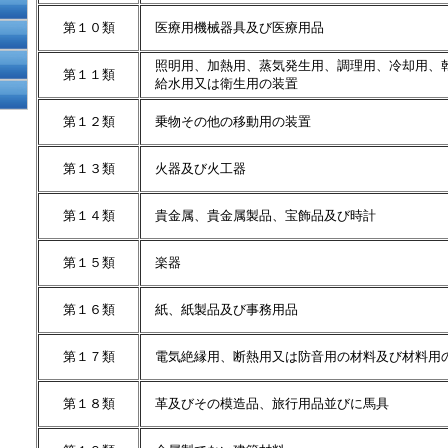
第１０類
医療用機械器具及び医療用品
照明用、加熱用、蒸気発生用、調理用、冷却用、
第１１類
給水用又は衛生用の装置
第１２類
乗物その他の移動用の装置
第１３類
火器及び火工器
第１４類
貴金属、貴金属製品、宝飾品及び時計
第１５類
楽器
第１６類
紙、紙製品及び事務用品
第１７類
電気絶縁用、断熱用又は防音用の材料及び材料用
第１８類
革及びその模造品、旅行用品並びに馬具