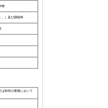
作物
く。）及び調味料
料
又は卸売の業務において