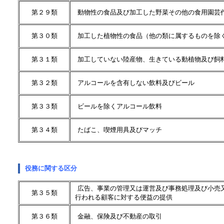
第２９類
動物性の食品及び加工した野菜その他の食用園芸
第３０類
加工した植物性の食品（他の類に属するものを除
第３１類
加工していない陸産物、生きている動植物及び飼
第３２類
アルコールを含有しない飲料及びビール
第３３類
ビールを除くアルコール飲料
第３４類
たばこ、喫煙用具及びマッチ
役務に関する区分
広告、事業の管理又は運営及び事務処理及び小売
第３５類
行われる顧客に対する便益の提供
第３６類
金融、保険及び不動産の取引