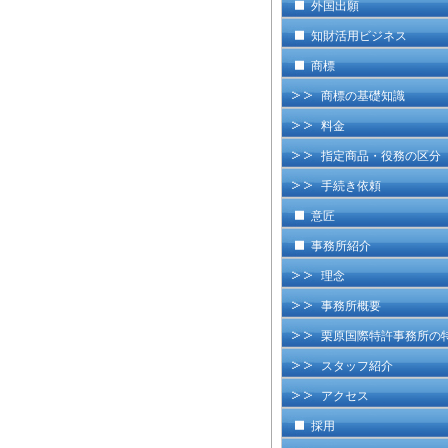
外国出願
知財活用ビジネス
商標
商標の基礎知識
料金
指定商品・役務の区分
手続き依頼
意匠
事務所紹介
理念
事務所概要
栗原国際特許事務所の
スタッフ紹介
アクセス
採用