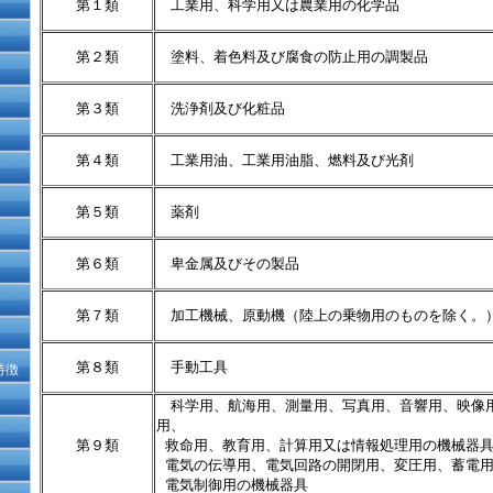
第１類
工業用、科学用又は農業用の化学品
第２類
塗料、着色料及び腐食の防止用の調製品
第３類
洗浄剤及び化粧品
第４類
工業用油、工業用油脂、燃料及び光剤
第５類
薬剤
第６類
卑金属及びその製品
第７類
加工機械、原動機（陸上の乗物用のものを除く。
第８類
手動工具
特徴
科学用、航海用、測量用、写真用、音響用、映像
用、
第９類
救命用、教育用、計算用又は情報処理用の機械器具
電気の伝導用、電気回路の開閉用、変圧用、蓄電用
電気制御用の機械器具