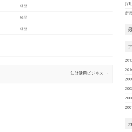
採
経歴
所
経歴
経歴
20
20
知財活用ビジネス
→
20
20
20
20