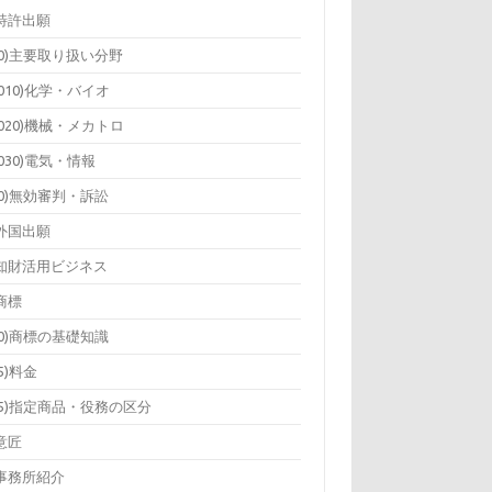
)特許出願
10)主要取り扱い分野
1010)化学・バイオ
1020)機械・メカトロ
1030)電気・情報
20)無効審判・訴訟
)外国出願
)知財活用ビジネス
)商標
10)商標の基礎知識
15)料金
25)指定商品・役務の区分
)意匠
)事務所紹介