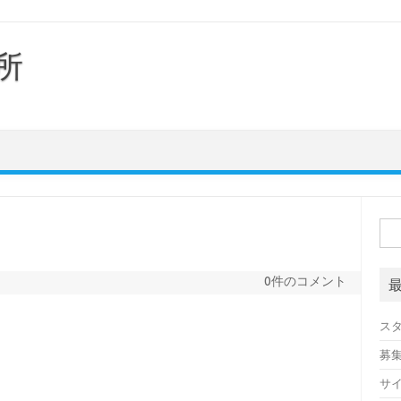
所
検
索:
0件のコメント
ス
募
サ