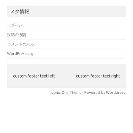
メタ情報
ログイン
投稿の
RSS
コメントの
RSS
WordPress.org
custom footer text left
custom footer text right
Iconic One
Theme | Powered by
Wordpress