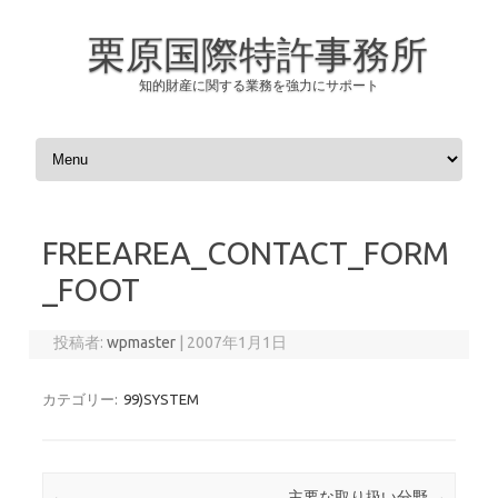
栗原国際特許事務所
知的財産に関する業務を強力にサポート
コンテンツへスキップ
FREEAREA_CONTACT_FORM
_FOOT
投稿者:
wpmaster
|
2007年1月1日
カテゴリー:
99)SYSTEM
投稿ナビゲーション
←
主要な取り扱い分野
→