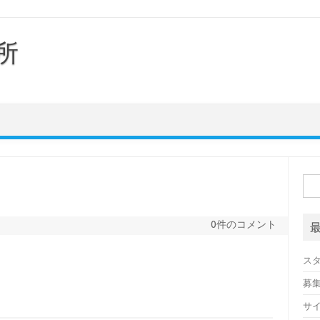
所
検
索:
0件のコメント
ス
募
サ