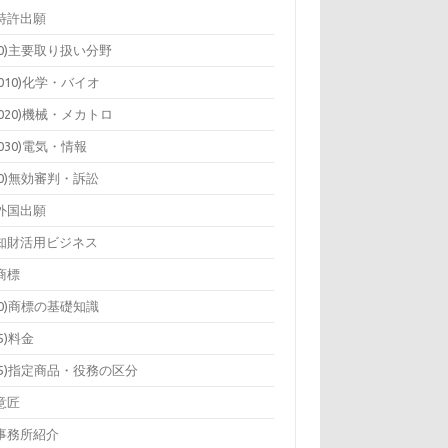
)特許出願
10)主要取り扱い分野
1010)化学・バイオ
1020)機械・メカトロ
1030)電気・情報
20)無効審判・訴訟
)外国出願
)知財活用ビジネス
)商標
10)商標の基礎知識
15)料金
25)指定商品・役務の区分
)意匠
)事務所紹介