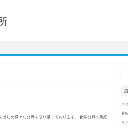
所
検
索:
ス
募
をはじめ様々な分野を取り扱っております。 化学分野の明細
サ