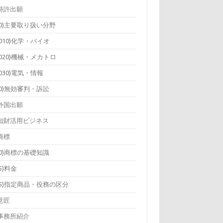
)特許出願
10)主要取り扱い分野
1010)化学・バイオ
1020)機械・メカトロ
1030)電気・情報
20)無効審判・訴訟
)外国出願
)知財活用ビジネス
)商標
10)商標の基礎知識
15)料金
25)指定商品・役務の区分
)意匠
)事務所紹介