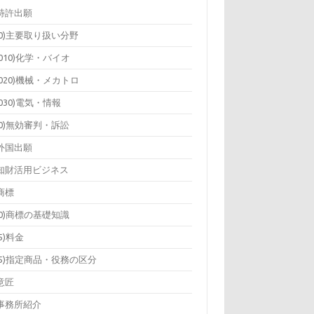
)特許出願
10)主要取り扱い分野
1010)化学・バイオ
1020)機械・メカトロ
1030)電気・情報
20)無効審判・訴訟
)外国出願
)知財活用ビジネス
)商標
10)商標の基礎知識
15)料金
25)指定商品・役務の区分
)意匠
)事務所紹介