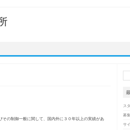
所
検
索:
ス
募
及びその制御一般に関して、国内外に３０年以上の実績があ
サ